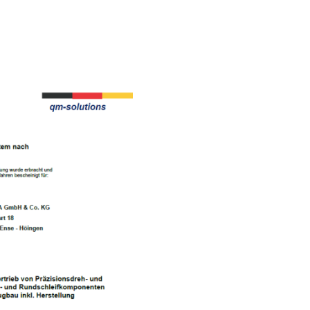
Verantwor
ernstnehm
Wir nehmen unsere Vera
Umwelt ernst.