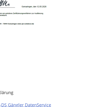
klärung
-DS Gängler DatenService