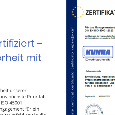
tifiziert –
rheit mit
heit unserer
ns höchste Priorität.
h ISO 45001
Engagement für ein
eitsumfeld sowie die